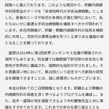
段階へと進んでおります。このような現況から、肝臓内視鏡
外科研究会のテーマを「多様性時代の手術治療戦略」としま
した。患者のニーズや術式の多様化が進む現代において、私
たちはいかに最適な手術治療戦略を構築すべきかが問われて
います。本合同開催が、肝臓・膵臓内視鏡外科の知見を横断
的に共有し、次世代の標準治療を形づくる実りある議論の場
となることを願っております。
盛岡は2014年に第2回世界コンセンサス会議が開催された
場所でもあります。同会議では腹腔鏡下肝切除の安全性と有
用性が世界的に議論され、国際的な指針が示されました。そ
の意義深い地において、第20回という記念すべき節目の研究
会を開催できますことは、誠に感慨深いものがございます。
本会は初めての二日間開催となります。肝臓および膵臓の
内視鏡外科の両者を深く学べるようプログラムを構成し、ま
た、岩手・盛岡の地を堪能できるよう中村慶春先生と共に準
備をすすめております。これまでの歩みを振り返るととも