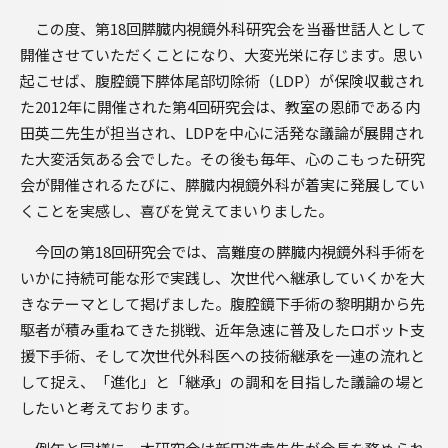
この度、第18回膵臓内視鏡外科研究会を当番世話人として
開催させていただくことになり、大変光栄に存じます。思い
起こせば、腹腔鏡下膵体尾部切除術（LDP）が保険収載され
た2012年に開催された第4回研究会は、教室の恩師である内
田英二先生が担当され、LDPを中心に活発な議論が展開され
た大変活気ある会でした。その後も毎年、心のこもった研究
会が開催されるたびに、膵臓内視鏡外科が着実に発展してい
くことを実感し、喜びを覚えてまいりました。
今回の第18回研究会では、高難度の膵臓内視鏡外科手術を
いかに持続可能な形で実践し、次世代へ継承していくかを大
きなテーマとして掲げました。腹腔鏡下手術の黎明期から先
駆者が積み重ねてきた挑戦、近年急速に普及したロボット支
援下手術、そして次世代外科医への技術継承を一連の流れと
して捉え、「進化」と「継承」の調和を目指した議論の場と
したいと考えております。