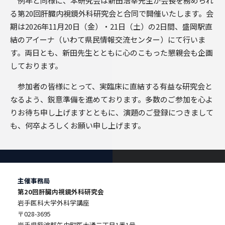
例年と同様に、本研究会は新田浩幸先生が会長を務められ
る第20回肝臓内視鏡外科研究会と合同で開催いたします。会
期は2026年11月20日（金）・21日（土）の2日間、盛岡駅直
結のアイーナ（いわて県民情報交流センター）にて行いま
す。両日とも、新田先生とともに心のこもった懇親会も企画
しております。
参加者の皆様にとって、実臨床に直結する有益な研究会と
なるよう、鋭意準備を進めております。多数のご参加を心よ
りお待ち申し上げますとともに、演題のご登録につきまして
も、何卒よろしくお願い申し上げます。
主催事務局
第20回肝臓内視鏡外科研究会
岩手医科大学外科学講座
〒028-3695
岩手県紫波郡矢巾町医大通二丁目1番1号